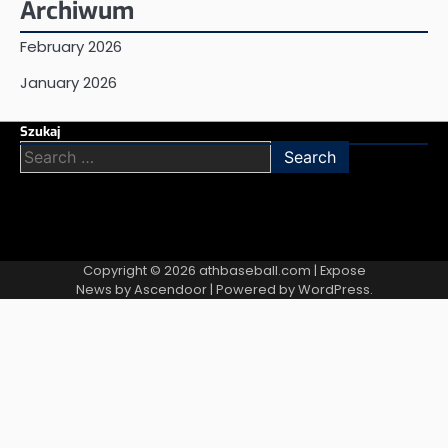
Archiwum
February 2026
January 2026
Szukaj
Search
for:
Copyright © 2026
athbaseball.com
| Expose
News by
Ascendoor
| Powered by
WordPress
.