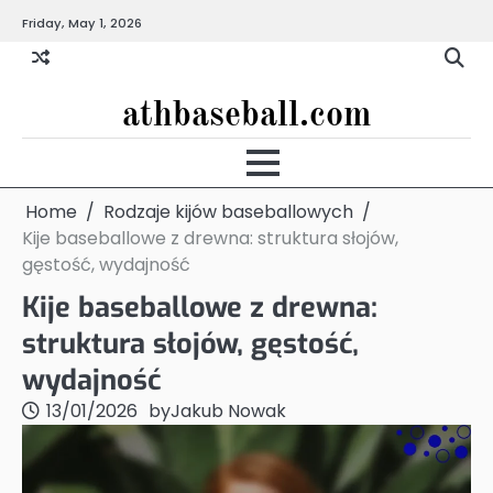
Skip
Friday, May 1, 2026
to
content
athbaseball.com
Home
Rodzaje kijów baseballowych
Kije baseballowe z drewna: struktura słojów,
gęstość, wydajność
Kije baseballowe z drewna:
struktura słojów, gęstość,
wydajność
13/01/2026
by
Jakub Nowak