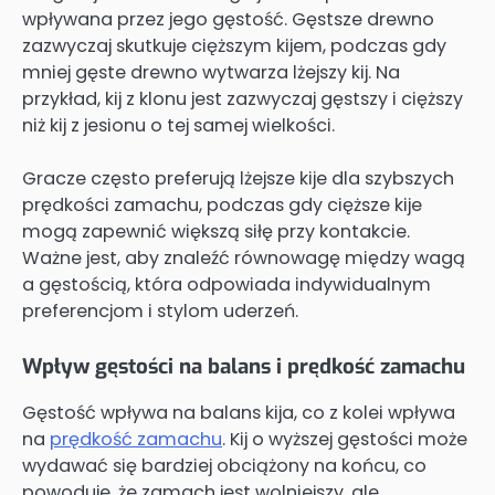
wpływana przez jego gęstość. Gęstsze drewno
zazwyczaj skutkuje cięższym kijem, podczas gdy
mniej gęste drewno wytwarza lżejszy kij. Na
przykład, kij z klonu jest zazwyczaj gęstszy i cięższy
niż kij z jesionu o tej samej wielkości.
Gracze często preferują lżejsze kije dla szybszych
prędkości zamachu, podczas gdy cięższe kije
mogą zapewnić większą siłę przy kontakcie.
Ważne jest, aby znaleźć równowagę między wagą
a gęstością, która odpowiada indywidualnym
preferencjom i stylom uderzeń.
Wpływ gęstości na balans i prędkość zamachu
Gęstość wpływa na balans kija, co z kolei wpływa
na
prędkość zamachu
. Kij o wyższej gęstości może
wydawać się bardziej obciążony na końcu, co
powoduje, że zamach jest wolniejszy, ale