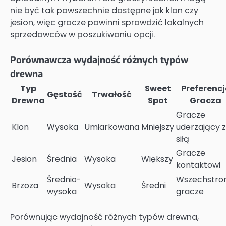
nie być tak powszechnie dostępne jak klon czy
jesion, więc gracze powinni sprawdzić lokalnych
sprzedawców w poszukiwaniu opcji.
Porównawcza wydajność różnych typów
drewna
Typ
Sweet
Preferencj
Gęstość
Trwałość
Drewna
Spot
Gracza
Gracze
Klon
Wysoka
Umiarkowana
Mniejszy
uderzający z
siłą
Gracze
Jesion
Średnia
Wysoka
Większy
kontaktowi
Średnio-
Wszechstron
Brzoza
Wysoka
Średni
wysoka
gracze
Porównując wydajność różnych typów drewna,